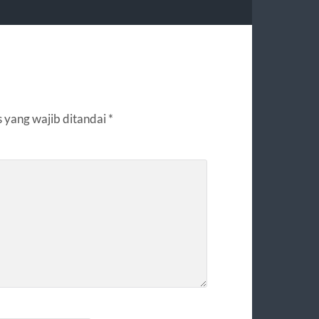
 yang wajib ditandai
*