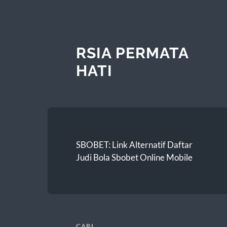
RSIA PERMATA
HATI
SBOBET: Link Alternatif Daftar
Judi Bola Sbobet Online Mobile
CARI