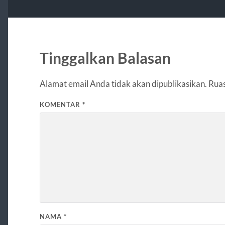
Tinggalkan Balasan
Alamat email Anda tidak akan dipublikasikan.
Ruas
KOMENTAR
*
NAMA
*