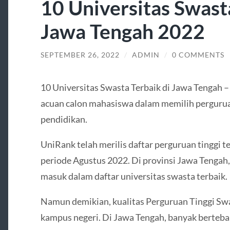
10 Universitas Swasta
Jawa Tengah 2022
SEPTEMBER 26, 2022
/
ADMIN
/
0 COMMENTS
10 Universitas Swasta Terbaik di Jawa Tengah – 
acuan calon mahasiswa dalam memilih pergurua
pendidikan.
UniRank telah merilis daftar perguruan tinggi t
periode Agustus 2022. Di provinsi Jawa Tengah,
masuk dalam daftar universitas swasta terbaik.
Namun demikian, kualitas Perguruan Tinggi Swa
kampus negeri. Di Jawa Tengah, banyak berteb